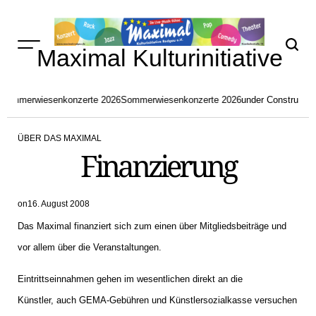
Skip
to
content
Maximal Kulturinitiative
Sommerwiesenkonzerte 2026
Sommerwiesenkonzerte 2026
under Constructio
ÜBER DAS MAXIMAL
POSTED
Finanzierung
IN
on
16. August 2008
Das Maximal finanziert sich zum einen über Mitgliedsbeiträge und
vor allem über die Veranstaltungen.
Eintrittseinnahmen gehen im wesentlichen direkt an die
Künstler, auch GEMA-Gebühren und Künstlersozialkasse versuchen