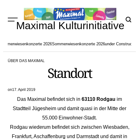
Skip
to
content
Maximal Kulturinitiative
Sommerwiesenkonzerte 2026
Sommerwiesenkonzerte 2026
under Construction
ÜBER DAS MAXIMAL
POSTED
Standort
IN
on
17. April 2019
Das Maximal befindet sich in
63110 Rodgau
im
Stadtteil Jügesheim und damit quasi in der Mitte der
55.000 Einwohner-Stadt.
Rodgau wiederum befindet sich zwischen Wiesbaden,
Frankfurt, Aschaffenburg und Darmstadt und damit in