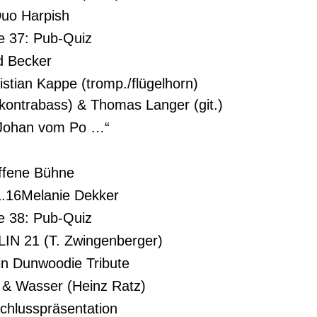
Duo Harpish
 37: Pub-Quiz
id Becker
istian Kappe (tromp./flügelhorn)
kontrabass) & Thomas Langer (git.)
„Johan vom Po …“
ffene Bühne
1.16Melanie Dekker
 38: Pub-Quiz
LIN 21 (T. Zwingenberger)
in Dunwoodie Tribute
 & Wasser (Heinz Ratz)
chlusspräsentation