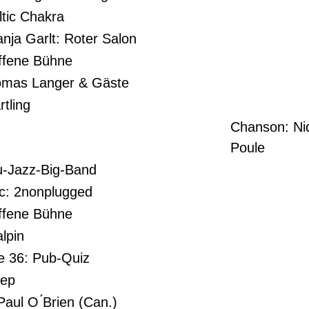
ltic Chakra
nja Garlt: Roter Salon
ffene Bühne
homas Langer & Gäste
rtling
Chanson: Ni
Poule
u-Jazz-Big-Band
c: 2nonplugged
ffene Bühne
alpin
 36: Pub-Quiz
eep
Paul O ́Brien (Can.)