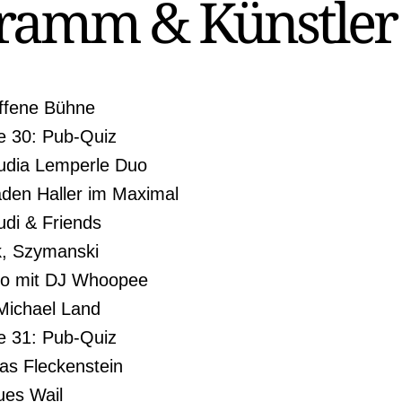
ramm & Künstler
ffene Bühne
 30: Pub-Quiz
audia Lemperle Duo
aden Haller im Maximal
di & Friends
k, Szymanski
co mit DJ Whoopee
Michael Land
 31: Pub-Quiz
as Fleckenstein
ues Wail