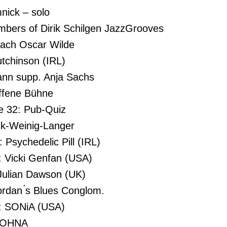
nick – solo
mbers of Dirik Schilgen JazzGrooves
nach Oscar Wilde
utchinson (IRL)
ann supp. Anja Sachs
ffene Bühne
 32: Pub-Quiz
ck-Weinig-Langer
 Psychedelic Pill (IRL)
: Vicki Genfan (USA)
 Julian Dawson (UK)
ordan ́s Blues Conglom.
n: SONiA (USA)
 JOHNA