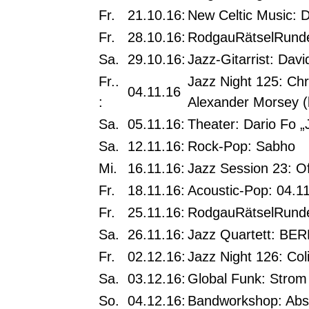
Fr.
21.10.16:
New Celtic Music: 
Fr.
28.10.16:
RodgauRätselRunde
Sa.
29.10.16:
Jazz-Gitarrist: Dav
Fr..
Jazz Night 125: Chr
04.11.16
:
Alexander Morsey (
Sa.
05.11.16:
Theater: Dario Fo 
Sa.
12.11.16:
Rock-Pop: Sabho
Mi.
16.11.16:
Jazz Session 23: O
Fr.
18.11.16:
Acoustic-Pop: 04.1
Fr.
25.11.16:
RodgauRätselRunde
Sa.
26.11.16:
Jazz Quartett: BER
Fr.
02.12.16:
Jazz Night 126: Col
Sa.
03.12.16:
Global Funk: Strom
So.
04.12.16:
Bandworkshop: Abs