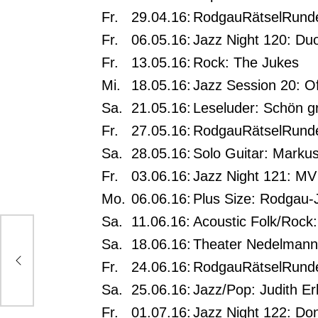
Fr.
29.04.16:
RodgauRätselRunde
Fr.
06.05.16:
Jazz Night 120: Du
Fr.
13.05.16:
Rock: The Jukes
Mi.
18.05.16:
Jazz Session 20: O
Sa.
21.05.16:
Leseluder: Schön g
Fr.
27.05.16:
RodgauRätselRunde
Sa.
28.05.16:
Solo Guitar: Marku
Fr.
03.06.16:
Jazz Night 121: M
Mo.
06.06.16:
Plus Size: Rodgau-
Sa.
11.06.16:
Acoustic Folk/Rock
Sa.
18.06.16:
Theater Nedelmann
nd
Fr.
24.06.16:
RodgauRätselRunde
Sa.
25.06.16:
Jazz/Pop: Judith E
Fr.
01.07.16:
Jazz Night 122: Don