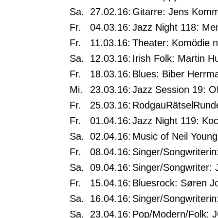
Sa.
27.02.16:
Gitarre: Jens Komm
Fr.
04.03.16:
Jazz Night 118: Me
Fr.
11.03.16:
Theater: Komödie 
Sa.
12.03.16:
Irish Folk: Martin H
Fr.
18.03.16:
Blues: Biber Herrm
Mi.
23.03.16:
Jazz Session 19: O
Fr.
25.03.16:
RodgauRätselRunde
Fr.
01.04.16:
Jazz Night 119: Ko
Sa.
02.04.16:
Music of Neil Young:
Fr.
08.04.16:
Singer/Songwriterin
Sa.
09.04.16:
Singer/Songwriter:
Fr.
15.04.16:
Bluesrock: Søren J
Sa.
16.04.16:
Singer/Songwriteri
Sa.
23.04.16:
Pop/Modern/Folk: