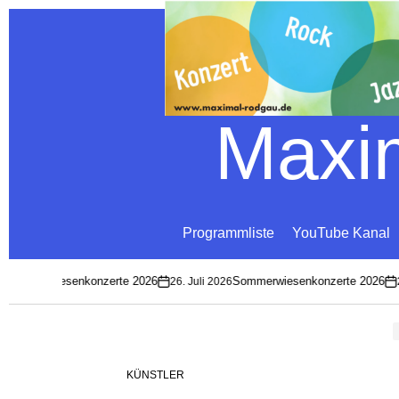
Maxim
Programmliste
YouTube Kanal
ommerwiesenkonzerte 2026
Sommerwiesenkonzerte 2026
26. Juli 2026
26.
on
on
KÜNSTLER
POSTED
IN