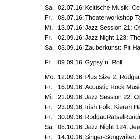
Sa.
02.07.16:
Keltische Musik: Ce
Fr.
08.07.16:
Theaterworkshop Ta
Mi.
13.07.16:
Jazz Session 21: O
Fr.
02.09.16:
Jazz Night 123: T
Sa.
03.09.16:
Zauberkunst: Pit Ha
Fr.
09.09.16:
Gypsy ́n ́ Roll
Mo.
12.09.16:
Plus Size 2: Rodga
Fr.
16.09.16:
Acoustic Rock Musi
Mi.
21.09.16:
Jazz Session 22: O
Fr.
23.09.16:
Irish Folk: Kieran H
Fr.
30.09.16:
RodgauRätselRunde
Sa.
08.10.16:
Jazz Night 124: Je
Fr.
14.10.16:
Singer-Songwriter: 