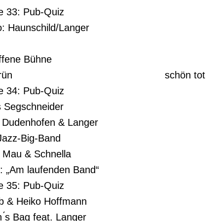
 33: Pub-Quiz
o: Haunschild/Langer
ffene Bühne
rün
schön tot
 34: Pub-Quiz
s Segschneider
V Dudenhofen & Langer
Jazz-Big-Band
: Mau & Schnella
: „Am laufenden Band“
 35: Pub-Quiz
rb & Heiko Hoffmann
 ́s Bag feat. Langer