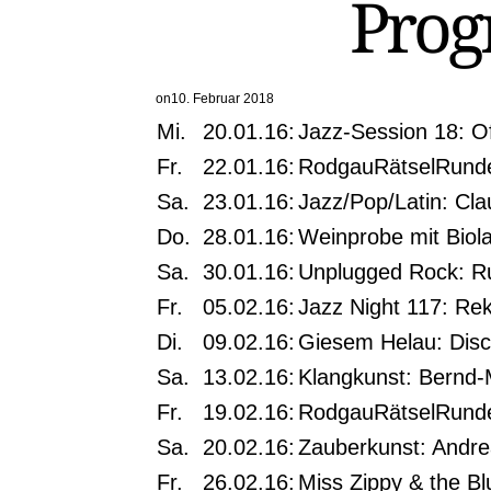
Prog
on
10. Februar 2018
Mi.
20.01.16:
Jazz-Session 18: O
Fr.
22.01.16:
RodgauRätselRunde
Sa.
23.01.16:
Jazz/Pop/Latin: Cl
Do.
28.01.16:
Weinprobe mit Biol
Sa.
30.01.16:
Unplugged Rock: Ru
Fr.
05.02.16:
Jazz Night 117: Re
Di.
09.02.16:
Giesem Helau: Dis
Sa.
13.02.16:
Klangkunst: Bernd-
Fr.
19.02.16:
RodgauRätselRunde
Sa.
20.02.16:
Zauberkunst: Andre
Fr.
26.02.16:
Miss Zippy & the Bl