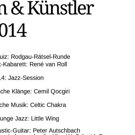
 & Künstler
014
uiz: Rodgau-Rätsel-Runde
k-Kabarett: René van Roll
14: Jazz-Session
sche Klänge: Cemil Qocgiri
sche Musik: Celtic Chakra
unge Jazz: Little Wing
stic-Guitar: Peter Autschbach