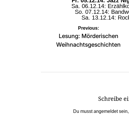
Fr. 05.12.14: Jazz Ni
Sa. 06.12.14: Erzählk
So. 07.12.14: Bandw
Sa. 13.12.14: Roc
Beitragsnavigation
Previous:
Lesung: Mörderischen
Weihnachtsgeschichten
Schreibe 
Du musst
angemeldet
sein