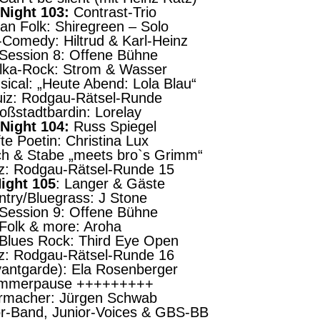
 Night 103:
Contrast-Trio
an Folk: Shiregreen – Solo
-Comedy: Hiltrud & Karl-Heinz
-Session 8: Offene Bühne
olka-Rock: Strom & Wasser
sical: „Heute Abend: Lola Blau“
uiz: Rodgau-Rätsel-Runde
oßstadtbardin: Lorelay
 Night 104:
Russ Spiegel
te Poetin: Christina Lux
ch & Stabe „meets bro`s Grimm“
iz: Rodgau-Rätsel-Runde 15
Night 105
: Langer & Gäste
ntry/Bluegrass: J Stone
-Session 9: Offene Bühne
 Folk & more: Aroha
Blues Rock: Third Eye Open
iz: Rodgau-Rätsel-Runde 16
vantgarde): Ela Rosenberger
ommerpause +++++++++
dermacher: Jürgen Schwab
or-Band, Junior-Voices & GBS-BB