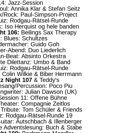
14: Jazz-Session
oul: Annika Klar & Stefan Seitz
lk/Rock: Paul-Simpson-Project
Quiz: Rodgau-Rätsel-Runde
: Iso Herquist og hele banden
ht 106:
Beilings Sax Therapy
: Blues: Schultzes
iedermacher: Guido Goh
ler-Abend: Duo Liederlich
an-Beat: Absinto Orkestra
erte Dilettanz: Umbo & Band
Quiz: Rodgau-Rätsel-Runde
: Colin Wilkie & Biber Herrmann
zz Night 107
& Teddy‘s
Gesang/Percussion: Poco Piu
ongwriter: Julian Dawson (UK)
-Session 11: Offene Bühne
Theater: Compagnie Zeitlos
 Tribute: Tom Schüler & Friends
iz: Rodgau-Rätsel-Runde 19
Guitar: Autschbach & Illenberger
he Adventslesung: Buch & Stabe