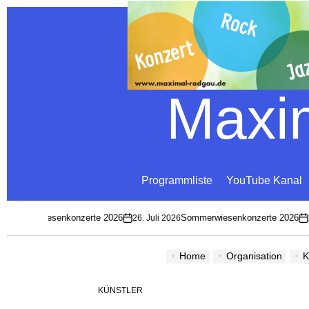
Maxim
Programmliste
YouTube Kanal
ommerwiesenkonzerte 2026
Sommerwiesenkonzerte 2026
26. Juli 2026
26.
on
on
Home
Organisation
K
KÜNSTLER
POSTED
IN