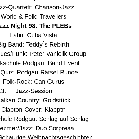
-Quartett: Chanson-Jazz
rld & Folk: Travellers
zz Night 98: The PLEBs
 Latin: Cuba Vista
 Band: Teddy ́s Rebirth
s/Funk: Peter Vanielik Group
schule Rodgau: Band Event
uiz: Rodgau-Rätsel-Runde
Folk-Rock: Can Gurus
13: Jazz-Session
kan-Country: Goldstück
lapton-Cover: Klaeptn
le Rodgau: Schlag auf Schlag
zmer/Jazz: Duo Sorpresa
haurige Weihnachtsgeschichten