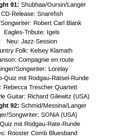
ght 91:
Shubhaa/Oursin/Langer
CD-Release: Snarefish
ongwriter: Robert Carl Blank
Eagles-Tribute: Igels
 Neu: Jazz-Session
try Folk: Kelsey Klamath
son: Compagnie en route
ger/Songwriter: Lorelay
Quiz mit Rodgau-Rätsel-Runde
Rebecca Trescher Quartett
 Guitar: Richard Gilewitz (USA)
ht 92:
Schmid/Messina/Langer
r/Songwriter: SONiA (USA)
uiz mit Rodgau-Rate-Runde
: Rooster Comb Bluesband