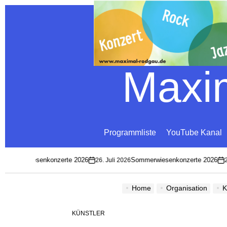
Maxim
Programmliste
YouTube Kanal
mmerwiesenkonzerte 2026
Sommerwiesenkonzerte 2026
26. Juli 2026
26. 
on
on
Home
Organisation
K
KÜNSTLER
POSTED
IN