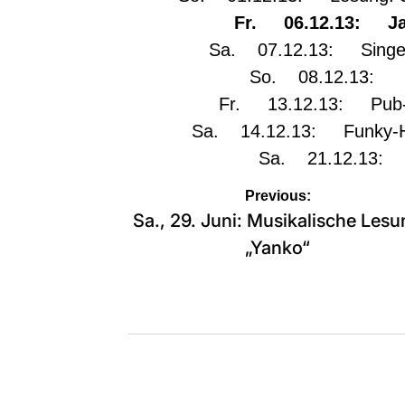
Fr. 06.12.13: Jaz
Sa. 07.12.13: Singer/S
So. 08.12.13: M
Fr. 13.12.13: Pub-Q
Sa. 14.12.13: Funky-Ha
Sa. 21.12.13: Ro
Beitragsnavigation
Previous:
Sa., 29. Juni: Musikalische Les
„Yanko“