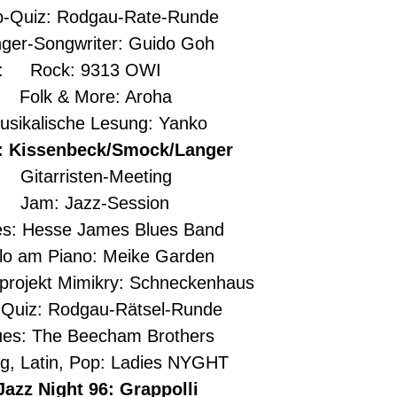
Quiz: Rodgau-Rate-Runde
er-Songwriter: Guido Goh
3: Rock: 9313 OWI
 Folk & More: Aroha
ikalische Lesung: Yanko
 Kissenbeck/Smock/Langer
Gitarristen-Meeting
 Jam: Jazz-Session
: Hesse James Blues Band
 am Piano: Meike Garden
ojekt Mimikry: Schneckenhaus
uiz: Rodgau-Rätsel-Runde
s: The Beecham Brothers
 Latin, Pop: Ladies NYGHT
zz Night 96: Grappolli