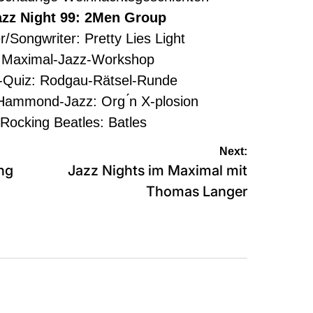
z Night 99: 2Men Group
ongwriter: Pretty Lies Light
aximal-Jazz-Workshop
uiz: Rodgau-Rätsel-Runde
mmond-Jazz: Org ́n X-plosion
cking Beatles: Batles
Next:
ung
Jazz Nights im Maximal mit
Thomas Langer