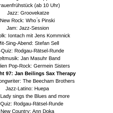
enfrühstück (ab 10 Uhr)
 Jazz: Groovekatze
w Rock: Who ́s Pinski
 Jam: Jazz-Session
k: Iontach mit Jens Kommnick
Sing-Abend: Stefan Sell
uiz: Rodgau-Rätsel-Runde
tmusik: Jan Masuhr Band
en Pop-Rock: Germein Sisters
 97: Jan Beilings Sax Therapy
gwriter: The Beecham Brothers
 Jazz-Latino: Huepa
ady sings the Blues and more
uiz: Rodgau-Rätsel-Runde
ew Country: Ann Doka