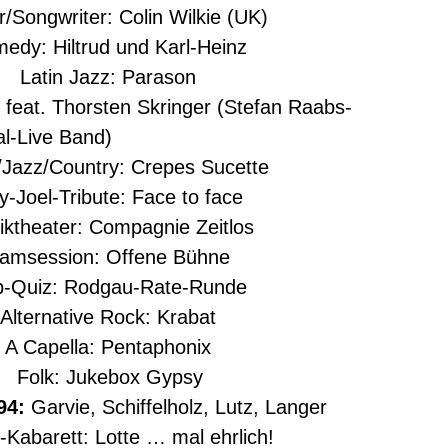
ongwriter: Colin Wilkie (UK)
y: Hiltrud und Karl-Heinz
Latin Jazz: Parason
feat. Thorsten Skringer (Stefan Raabs-
al-Live Band)
azz/Country: Crepes Sucette
Joel-Tribute: Face to face
heater: Compagnie Zeitlos
msession: Offene Bühne
Quiz: Rodgau-Rate-Runde
ternative Rock: Krabat
 Capella: Pentaphonix
Folk: Jukebox Gypsy
94:
Garvie, Schiffelholz, Lutz, Langer
barett: Lotte … mal ehrlich!