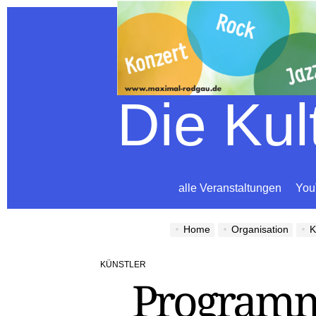
Die Ku
alle Veranstaltungen
You
Home
Organisation
K
KÜNSTLER
POSTED
Programm
IN