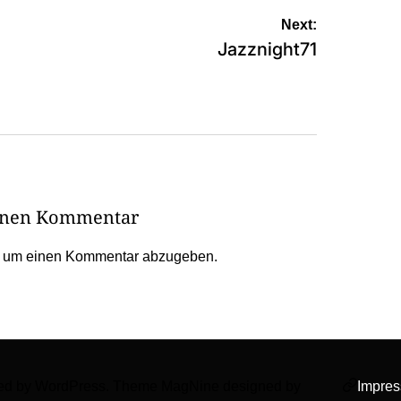
Next:
Jazznight71
einen Kommentar
, um einen Kommentar abzugeben.
wered by WordPress. Theme MagNine designed by
Impre
faceboo