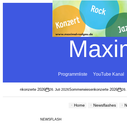
Maxim
Programmliste
YouTube Kanal
mmerwiesenkonzerte 2026
Sommerwiesenkonzerte 2026
26. Juli 2026
26. J
on
on
Home
Newsflashes
N
NEWSFLASH
POSTED
IN