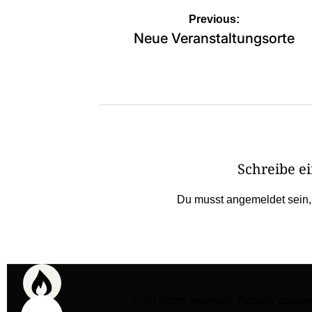
Beitragsnavigation
Previous:
Neue Veranstaltungsorte
Schreibe 
Du musst
angemeldet
sein
© All rights reserved. Proudly po