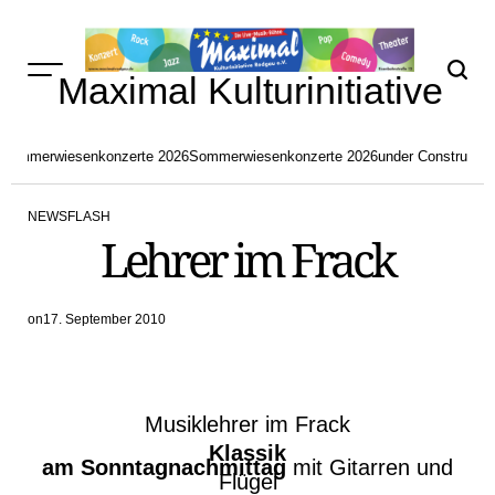
Skip
to
content
Maximal Kulturinitiative
Sommerwiesenkonzerte 2026
Sommerwiesenkonzerte 2026
under Constructio
NEWSFLASH
POSTED
Lehrer im Frack
IN
on
17. September 2010
Musiklehrer im Frack
Klassik
am Sonntagnachmittag
mit Gitarren und
Flügel