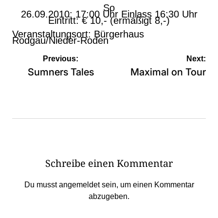
So
26.09.2010; 17:00 Uhr Einlass 16:30 Uhr
Eintritt: € 10,- (ermäßigt 8,-)
Veranstaltungsort: Bürgerhaus
Rodgau/Nieder-Roden
Beitragsnavigation
Previous:
Next:
Sumners Tales
Maximal on Tour
Schreibe einen Kommentar
Du musst
angemeldet
sein, um einen Kommentar
abzugeben.