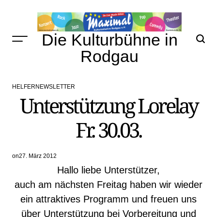
Skip
to
content
Die Kulturbühne in
Rodgau
HELFERNEWSLETTER
POSTED
Unterstützung Lorelay
IN
Fr. 30.03.
on
27. März 2012
Hallo liebe Unterstützer,
auch am nächsten Freitag haben wir wieder
ein attraktives Programm und freuen uns
über Unterstützung bei Vorbereitung und