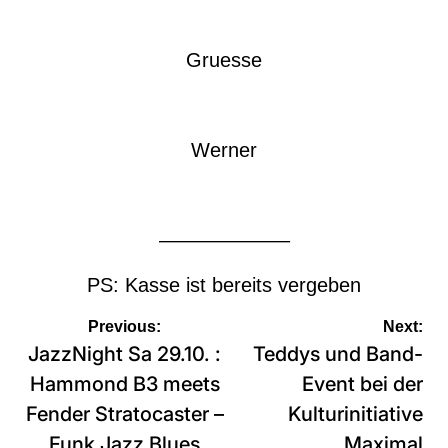
Gruesse
Werner
——————–
PS: Kasse ist bereits vergeben
Beitragsnavigation
Previous:
Next:
JazzNight Sa 29.10. :
Teddys und Band-
Hammond B3 meets
Event bei der
Fender Stratocaster –
Kulturinitiative
Funk Jazz Blues
Maximal