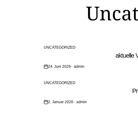
Uncat
UNCATEGORIZED
POSTED
aktuelle 
IN
24. Juni 2026
admin
on
UNCATEGORIZED
POSTED
P
IN
2. Januar 2026
admin
on