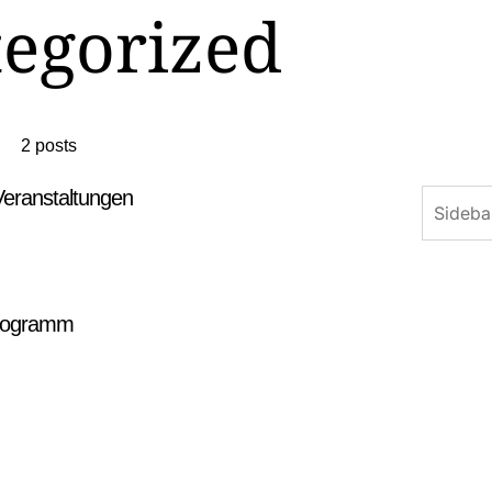
egorized
2 posts
Veranstaltungen
rogramm