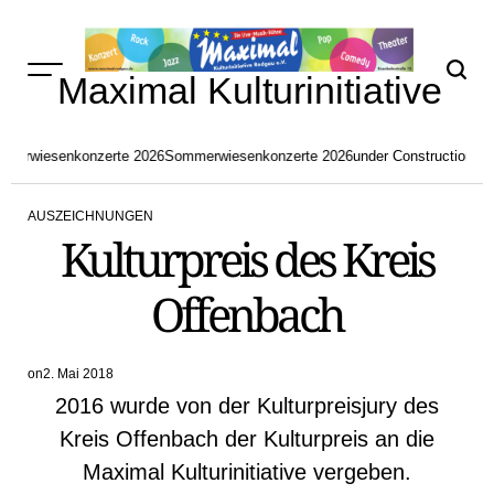
Skip
to
content
Maximal Kulturinitiative
merwiesenkonzerte 2026
Sommerwiesenkonzerte 2026
under Construction
akt
AUSZEICHNUNGEN
POSTED
Kulturpreis des Kreis
IN
Offenbach
on
2. Mai 2018
2016 wurde von der Kulturpreisjury des
Kreis Offenbach der Kulturpreis an die
Maximal Kulturinitiative vergeben.