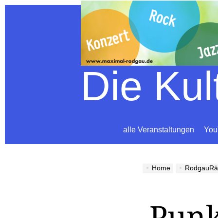
Die Ku
alle Veranstaltungen
You
Home
RodgauRä
Punk