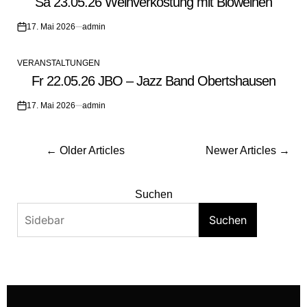
Sa 23.05.26 Weinverkostung mit Bioweinen
IN
17. Mai 2026
admin
on
VERANSTALTUNGEN
POSTED
Fr 22.05.26 JBO – Jazz Band Obertshausen
IN
17. Mai 2026
admin
on
Beitragsnavigation
←
Older Articles
Newer Articles
→
Suchen
Suchen